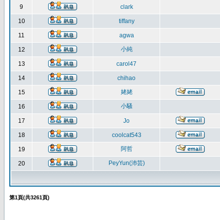
9
clark
10
tiffany
11
agwa
小純
12
13
carol47
14
chihao
姥姥
15
小騷
16
17
Jo
18
coolcat543
阿哲
19
PeyYun(沛芸)
20
第
1
頁(共
3261
頁)