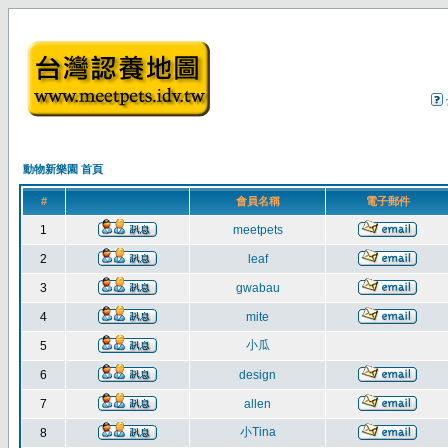
動物新樂園 首頁
#
會員名稱
電子郵件
1
meetpets
2
leaf
3
gwabau
4
mite
小瓜
5
6
design
7
allen
小Tina
8