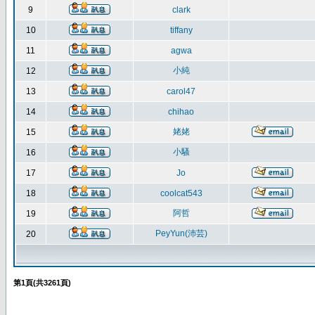
9
clark
10
tiffany
11
agwa
小純
12
13
carol47
14
chihao
姥姥
15
小騷
16
17
Jo
18
coolcat543
阿哲
19
PeyYun(沛芸)
20
第
1
頁(共
3261
頁)