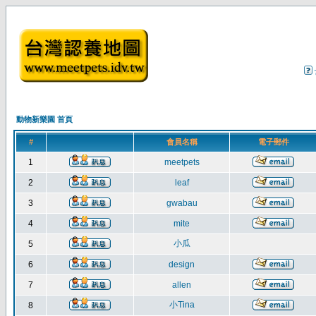
動物新樂園 首頁
#
會員名稱
電子郵件
1
meetpets
2
leaf
3
gwabau
4
mite
小瓜
5
6
design
7
allen
小Tina
8