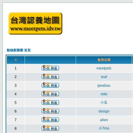
動物新樂園 首頁
#
會員名稱
1
meetpets
2
leaf
3
gwabau
4
mite
小瓜
5
6
design
7
allen
小Tina
8