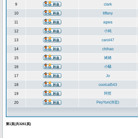
9
clark
10
tiffany
11
agwa
小純
12
13
carol47
14
chihao
姥姥
15
小騷
16
17
Jo
18
coolcat543
阿哲
19
PeyYun(沛芸)
20
第
1
頁(共
3261
頁)