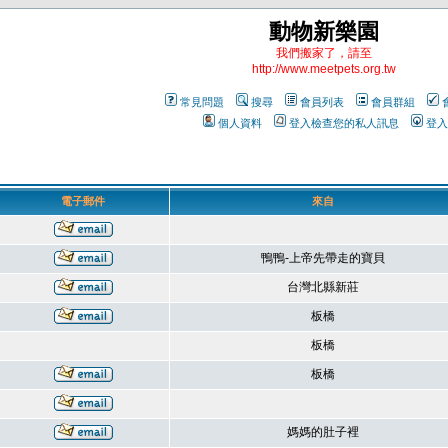
動物新樂園
我們搬家了，請至
http://www.meetpets.org.tw
常見問題
搜尋
會員列表
會員群組
個人資料
登入檢查您的私人訊息
登入
電子郵件
來自
鴨鴨-上帝先帶走的寶貝
台灣北縣新莊
板橋
板橋
板橋
媽媽的肚子裡