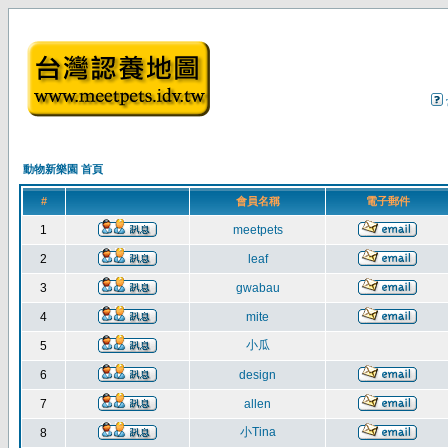
動物新樂園 首頁
#
會員名稱
電子郵件
1
meetpets
2
leaf
3
gwabau
4
mite
小瓜
5
6
design
7
allen
小Tina
8