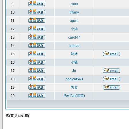
9
clark
10
tiffany
11
agwa
小純
12
13
carol47
14
chihao
姥姥
15
小騷
16
17
Jo
18
coolcat543
阿哲
19
PeyYun(沛芸)
20
第
1
頁(共
3261
頁)