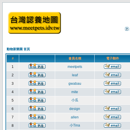
動物新樂園 首頁
#
會員名稱
電子郵件
1
meetpets
2
leaf
3
gwabau
4
mite
小瓜
5
6
design
7
allen
小Tina
8