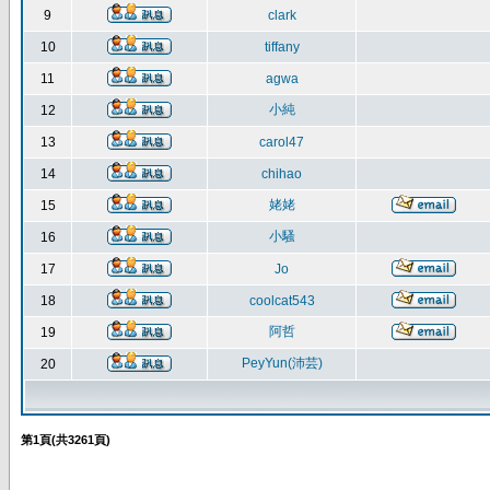
9
clark
10
tiffany
11
agwa
小純
12
13
carol47
14
chihao
姥姥
15
小騷
16
17
Jo
18
coolcat543
阿哲
19
PeyYun(沛芸)
20
第
1
頁(共
3261
頁)