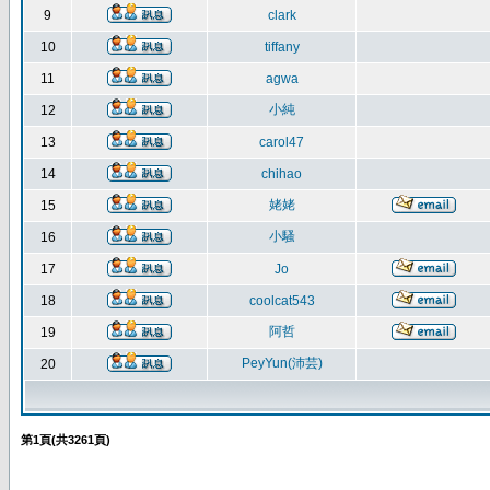
9
clark
10
tiffany
11
agwa
小純
12
13
carol47
14
chihao
姥姥
15
小騷
16
17
Jo
18
coolcat543
阿哲
19
PeyYun(沛芸)
20
第
1
頁(共
3261
頁)