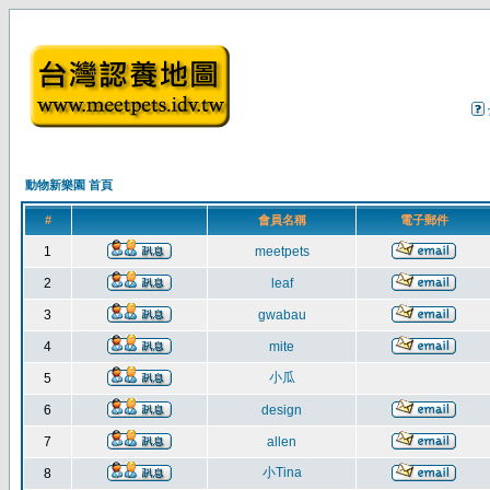
動物新樂園 首頁
#
會員名稱
電子郵件
1
meetpets
2
leaf
3
gwabau
4
mite
小瓜
5
6
design
7
allen
小Tina
8