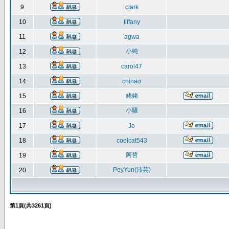
9
clark
10
tiffany
11
agwa
小純
12
13
carol47
14
chihao
姥姥
15
小騷
16
17
Jo
18
coolcat543
阿哲
19
PeyYun(沛芸)
20
第
1
頁(共
3261
頁)