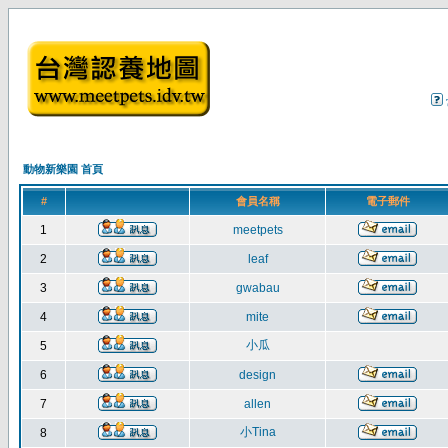
動物新樂園 首頁
#
會員名稱
電子郵件
1
meetpets
2
leaf
3
gwabau
4
mite
小瓜
5
6
design
7
allen
小Tina
8