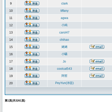
9
clark
10
tiffany
11
agwa
小純
12
13
carol47
14
chihao
姥姥
15
小騷
16
17
Jo
18
coolcat543
阿哲
19
PeyYun(沛芸)
20
第
1
頁(共
3261
頁)