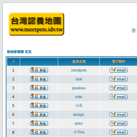
動物新樂園 首頁
#
會員名稱
電子郵件
1
meetpets
2
leaf
3
gwabau
4
mite
小瓜
5
6
design
7
allen
小Tina
8