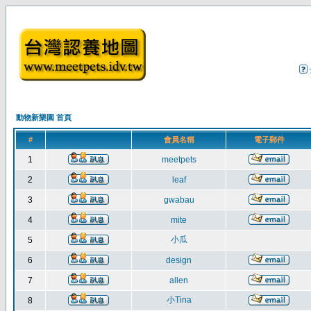
動物新樂園 首頁
#
會員名稱
電子郵件
1
meetpets
2
leaf
3
gwabau
4
mite
小瓜
5
6
design
7
allen
小Tina
8