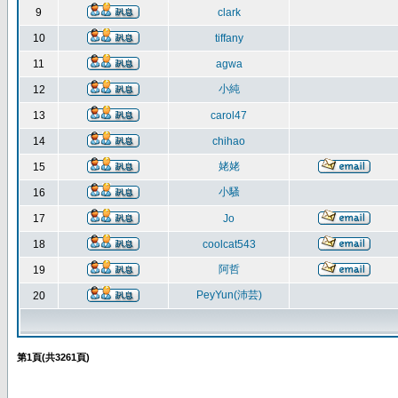
9
clark
10
tiffany
11
agwa
小純
12
13
carol47
14
chihao
姥姥
15
小騷
16
17
Jo
18
coolcat543
阿哲
19
PeyYun(沛芸)
20
第
1
頁(共
3261
頁)