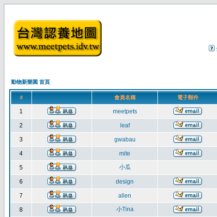
動物新樂園 首頁
#
會員名稱
電子郵件
1
meetpets
2
leaf
3
gwabau
4
mite
小瓜
5
6
design
7
allen
小Tina
8