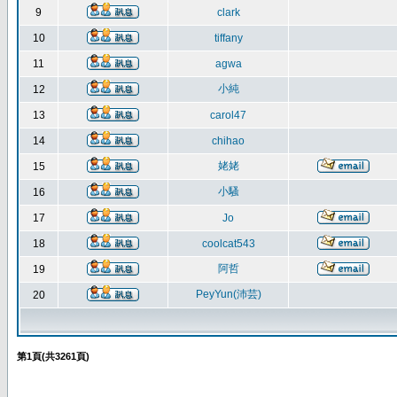
9
clark
10
tiffany
11
agwa
小純
12
13
carol47
14
chihao
姥姥
15
小騷
16
17
Jo
18
coolcat543
阿哲
19
PeyYun(沛芸)
20
第
1
頁(共
3261
頁)