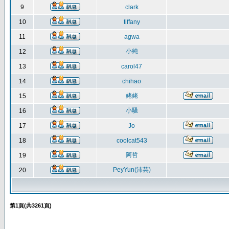
9
clark
10
tiffany
11
agwa
小純
12
13
carol47
14
chihao
姥姥
15
小騷
16
17
Jo
18
coolcat543
阿哲
19
PeyYun(沛芸)
20
第
1
頁(共
3261
頁)