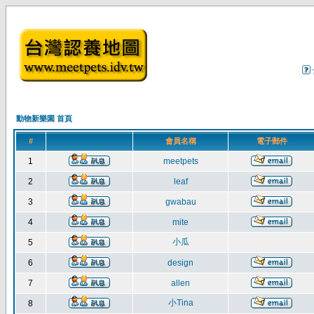
動物新樂園 首頁
#
會員名稱
電子郵件
1
meetpets
2
leaf
3
gwabau
4
mite
小瓜
5
6
design
7
allen
小Tina
8