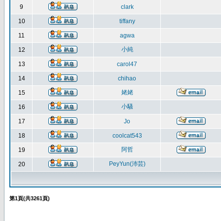
9
clark
10
tiffany
11
agwa
小純
12
13
carol47
14
chihao
姥姥
15
小騷
16
17
Jo
18
coolcat543
阿哲
19
PeyYun(沛芸)
20
第
1
頁(共
3261
頁)