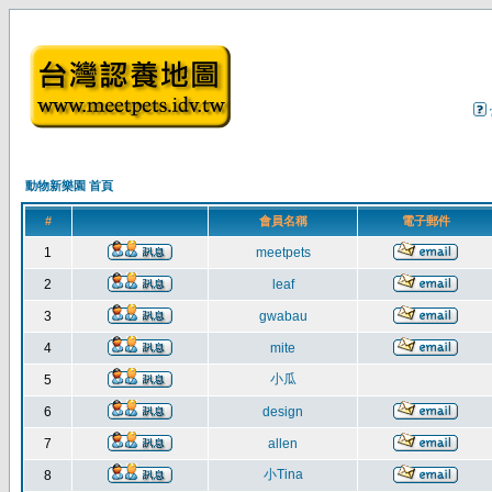
動物新樂園 首頁
#
會員名稱
電子郵件
1
meetpets
2
leaf
3
gwabau
4
mite
小瓜
5
6
design
7
allen
小Tina
8