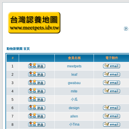
動物新樂園 首頁
#
會員名稱
電子郵件
1
meetpets
2
leaf
3
gwabau
4
mite
小瓜
5
6
design
7
allen
小Tina
8