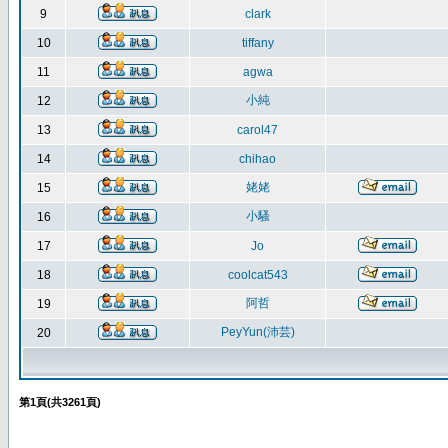
9
clark
10
tiffany
11
agwa
小純
12
13
carol47
14
chihao
姥姥
15
小騷
16
17
Jo
18
coolcat543
阿哲
19
PeyYun(沛芸)
20
第
1
頁(共
3261
頁)