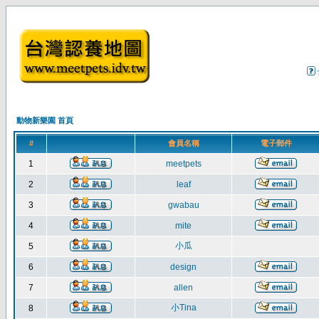
動物新樂園 首頁
#
會員名稱
電子郵件
1
meetpets
2
leaf
3
gwabau
4
mite
小瓜
5
6
design
7
allen
小Tina
8