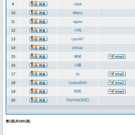
9
clark
10
tiffany
11
agwa
小純
12
13
carol47
14
chihao
姥姥
15
小騷
16
17
Jo
18
coolcat543
阿哲
19
PeyYun(沛芸)
20
第
1
頁(共
3261
頁)