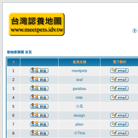
動物新樂園 首頁
#
會員名稱
電子郵件
1
meetpets
2
leaf
3
gwabau
4
mite
小瓜
5
6
design
7
allen
小Tina
8