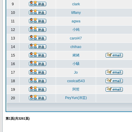
9
clark
10
tiffany
11
agwa
小純
12
13
carol47
14
chihao
姥姥
15
小騷
16
17
Jo
18
coolcat543
阿哲
19
PeyYun(沛芸)
20
第
1
頁(共
3261
頁)