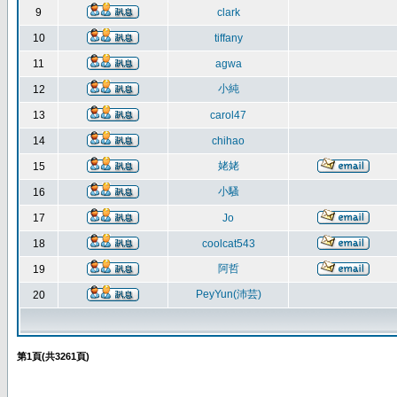
9
clark
10
tiffany
11
agwa
小純
12
13
carol47
14
chihao
姥姥
15
小騷
16
17
Jo
18
coolcat543
阿哲
19
PeyYun(沛芸)
20
第
1
頁(共
3261
頁)