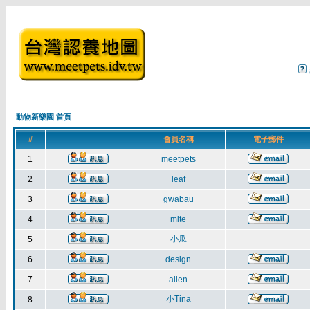
動物新樂園 首頁
#
會員名稱
電子郵件
1
meetpets
2
leaf
3
gwabau
4
mite
小瓜
5
6
design
7
allen
小Tina
8