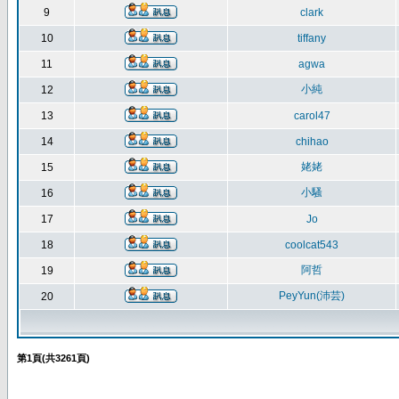
9
clark
10
tiffany
11
agwa
小純
12
13
carol47
14
chihao
姥姥
15
小騷
16
17
Jo
18
coolcat543
阿哲
19
PeyYun(沛芸)
20
第
1
頁(共
3261
頁)