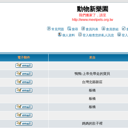
動物新樂園
我們搬家了，請至
http://www.meetpets.org.tw
常見問題
搜尋
會員列表
會員群組
個人資料
登入檢查您的私人訊息
登入
電子郵件
來自
鴨鴨-上帝先帶走的寶貝
台灣北縣新莊
板橋
板橋
板橋
媽媽的肚子裡