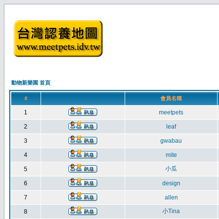
動物新樂園 首頁
#
會員名稱
1
meetpets
2
leaf
3
gwabau
4
mite
小瓜
5
6
design
7
allen
小Tina
8