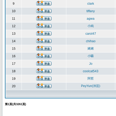
9
clark
10
tiffany
11
agwa
小純
12
13
carol47
14
chihao
姥姥
15
小騷
16
17
Jo
18
coolcat543
阿哲
19
PeyYun(沛芸)
20
第
1
頁(共
3261
頁)