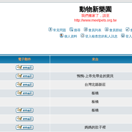
動物新樂園
我們搬家了，請至
http://www.meetpets.org.tw
常見問題
搜尋
會員列表
會員群組
個人資料
登入檢查您的私人訊息
登入
電子郵件
來自
鴨鴨-上帝先帶走的寶貝
台灣北縣新莊
板橋
板橋
板橋
媽媽的肚子裡