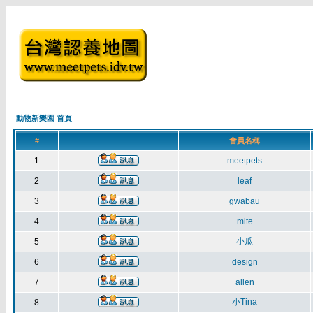
動物新樂園 首頁
#
會員名稱
1
meetpets
2
leaf
3
gwabau
4
mite
小瓜
5
6
design
7
allen
小Tina
8