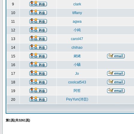
9
clark
10
tiffany
11
agwa
小純
12
13
carol47
14
chihao
姥姥
15
小騷
16
17
Jo
18
coolcat543
阿哲
19
PeyYun(沛芸)
20
第
1
頁(共
3261
頁)