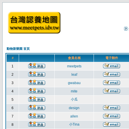
動物新樂園 首頁
#
會員名稱
電子郵件
1
meetpets
2
leaf
3
gwabau
4
mite
小瓜
5
6
design
7
allen
小Tina
8