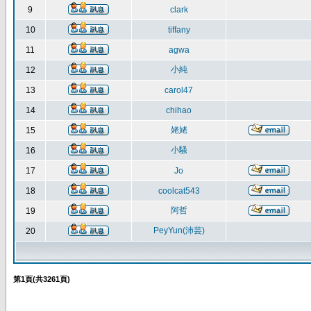
9
clark
10
tiffany
11
agwa
小純
12
13
carol47
14
chihao
姥姥
15
小騷
16
17
Jo
18
coolcat543
阿哲
19
PeyYun(沛芸)
20
第
1
頁(共
3261
頁)