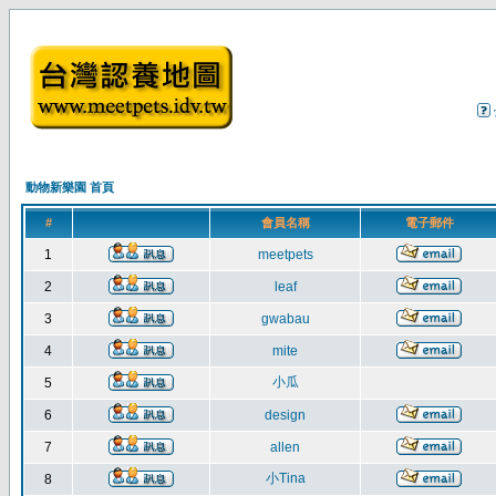
動物新樂園 首頁
#
會員名稱
電子郵件
1
meetpets
2
leaf
3
gwabau
4
mite
小瓜
5
6
design
7
allen
小Tina
8