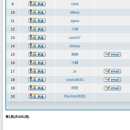
9
clark
10
tiffany
11
agwa
小純
12
13
carol47
14
chihao
姥姥
15
小騷
16
17
Jo
18
coolcat543
阿哲
19
PeyYun(沛芸)
20
第
1
頁(共
3261
頁)