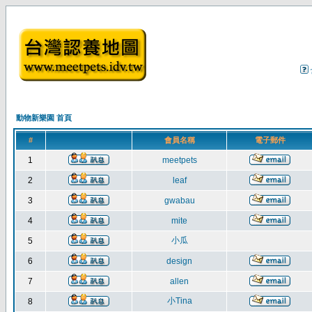
動物新樂園 首頁
#
會員名稱
電子郵件
1
meetpets
2
leaf
3
gwabau
4
mite
小瓜
5
6
design
7
allen
小Tina
8