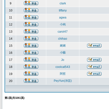
9
clark
10
tiffany
11
agwa
小純
12
13
carol47
14
chihao
姥姥
15
小騷
16
17
Jo
18
coolcat543
阿哲
19
PeyYun(沛芸)
20
第
1
頁(共
3261
頁)