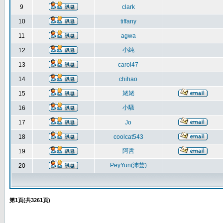
9
clark
10
tiffany
11
agwa
小純
12
13
carol47
14
chihao
姥姥
15
小騷
16
17
Jo
18
coolcat543
阿哲
19
PeyYun(沛芸)
20
第
1
頁(共
3261
頁)