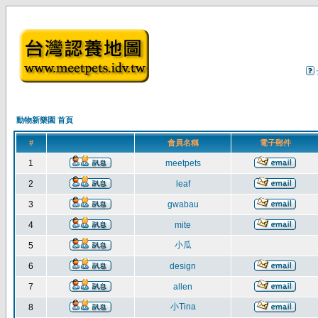
動物新樂園 首頁
#
會員名稱
電子郵件
1
meetpets
2
leaf
3
gwabau
4
mite
小瓜
5
6
design
7
allen
小Tina
8