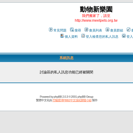
動物新樂園
我們搬家了，請至
http://www.meetpets.org.tw
常見問題
搜尋
會員列表
會員群組
個人資料
登入檢查您的私人訊息
登入
系統訊息
討論區的私人訊息功能已經被關閉
Powered by
phpBB
2.0.3 © 2001 phpBB Group
繁體中文化由
竹貓星球PBB2中文強化開發小組
製作