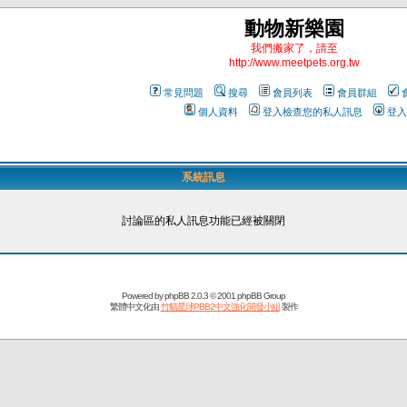
動物新樂園
我們搬家了，請至
http://www.meetpets.org.tw
常見問題
搜尋
會員列表
會員群組
個人資料
登入檢查您的私人訊息
登入
系統訊息
討論區的私人訊息功能已經被關閉
Powered by
phpBB
2.0.3 © 2001 phpBB Group
繁體中文化由
竹貓星球PBB2中文強化開發小組
製作