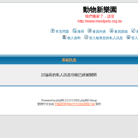
動物新樂園
我們搬家了，請至
http://www.meetpets.org.tw
常見問題
搜尋
會員列表
會員群組
個人資料
登入檢查您的私人訊息
登入
系統訊息
討論區的私人訊息功能已經被關閉
Powered by
phpBB
2.0.3 © 2001 phpBB Group
繁體中文化由
竹貓星球PBB2中文強化開發小組
製作