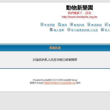
動物新樂園
我們搬家了，請至
http://www.meetpets.org.tw
常見問題
搜尋
會員列表
會員群組
個人資料
登入檢查您的私人訊息
登入
系統訊息
討論區的私人訊息功能已經被關閉
Powered by
phpBB
2.0.3 © 2001 phpBB Group
繁體中文化由
竹貓星球PBB2中文強化開發小組
製作