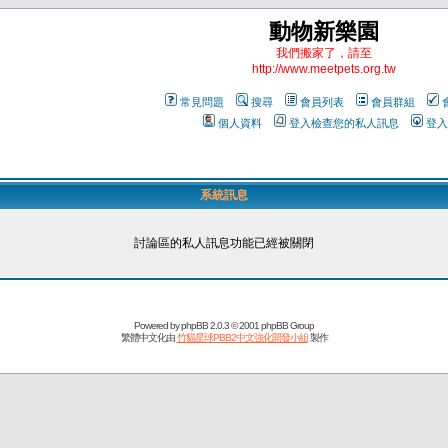
動物新樂園
我們搬家了，請至
http://www.meetpets.org.tw
常見問題
搜尋
會員列表
會員群組
個人資料
登入檢查您的私人訊息
登入
系統訊息
討論區的私人訊息功能已經被關閉
Powered by
phpBB
2.0.3 © 2001 phpBB Group
繁體中文化由
竹貓星球PBB2中文強化開發小組
製作