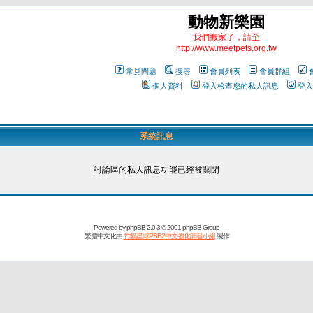
動物新樂園
我們搬家了，請至
http://www.meetpets.org.tw
常見問題
搜尋
會員列表
會員群組
個人資料
登入檢查您的私人訊息
登入
系統訊息
討論區的私人訊息功能已經被關閉
Powered by
phpBB
2.0.3 © 2001 phpBB Group
繁體中文化由
竹貓星球PBB2中文強化開發小組
製作