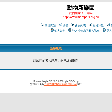
動物新樂園
我們搬家了，請至
http://www.meetpets.org.tw
常見問題
搜尋
會員列表
會員群組
個人資料
登入檢查您的私人訊息
登入
系統訊息
討論區的私人訊息功能已經被關閉
Powered by
phpBB
2.0.3 © 2001 phpBB Group
繁體中文化由
竹貓星球PBB2中文強化開發小組
製作