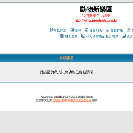
動物新樂園
我們搬家了，請至
http://www.meetpets.org.tw
常見問題
搜尋
會員列表
會員群組
個人資料
登入檢查您的私人訊息
登入
系統訊息
討論區的私人訊息功能已經被關閉
Powered by
phpBB
2.0.3 © 2001 phpBB Group
繁體中文化由
竹貓星球PBB2中文強化開發小組
製作