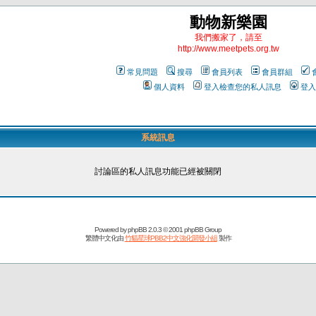
動物新樂園
我們搬家了，請至
http://www.meetpets.org.tw
常見問題
搜尋
會員列表
會員群組
個人資料
登入檢查您的私人訊息
登入
系統訊息
討論區的私人訊息功能已經被關閉
Powered by
phpBB
2.0.3 © 2001 phpBB Group
繁體中文化由
竹貓星球PBB2中文強化開發小組
製作