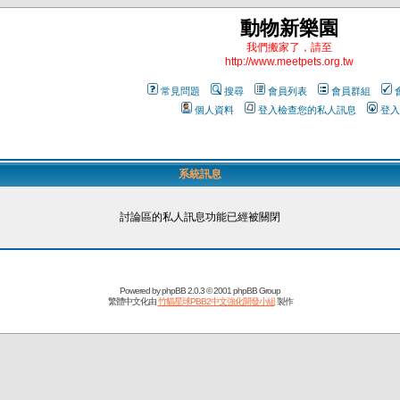
動物新樂園
我們搬家了，請至
http://www.meetpets.org.tw
常見問題
搜尋
會員列表
會員群組
個人資料
登入檢查您的私人訊息
登入
系統訊息
討論區的私人訊息功能已經被關閉
Powered by
phpBB
2.0.3 © 2001 phpBB Group
繁體中文化由
竹貓星球PBB2中文強化開發小組
製作