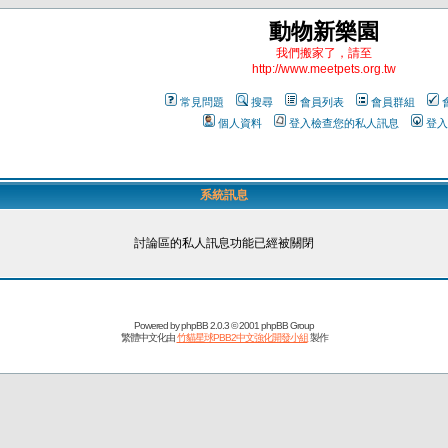
動物新樂園
我們搬家了，請至
http://www.meetpets.org.tw
常見問題
搜尋
會員列表
會員群組
個人資料
登入檢查您的私人訊息
登入
系統訊息
討論區的私人訊息功能已經被關閉
Powered by
phpBB
2.0.3 © 2001 phpBB Group
繁體中文化由
竹貓星球PBB2中文強化開發小組
製作