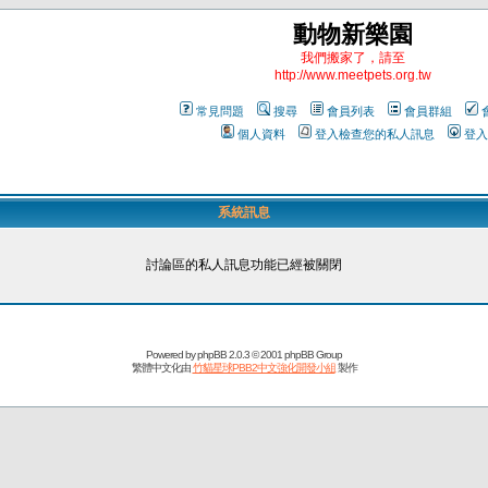
動物新樂園
我們搬家了，請至
http://www.meetpets.org.tw
常見問題
搜尋
會員列表
會員群組
個人資料
登入檢查您的私人訊息
登入
系統訊息
討論區的私人訊息功能已經被關閉
Powered by
phpBB
2.0.3 © 2001 phpBB Group
繁體中文化由
竹貓星球PBB2中文強化開發小組
製作