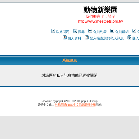
動物新樂園
我們搬家了，請至
http://www.meetpets.org.tw
常見問題
搜尋
會員列表
會員群組
個人資料
登入檢查您的私人訊息
登入
系統訊息
討論區的私人訊息功能已經被關閉
Powered by
phpBB
2.0.3 © 2001 phpBB Group
繁體中文化由
竹貓星球PBB2中文強化開發小組
製作