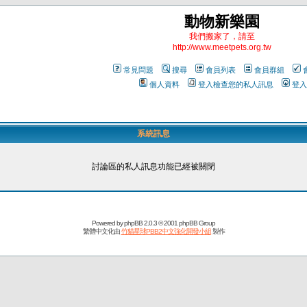
動物新樂園
我們搬家了，請至
http://www.meetpets.org.tw
常見問題
搜尋
會員列表
會員群組
個人資料
登入檢查您的私人訊息
登入
系統訊息
討論區的私人訊息功能已經被關閉
Powered by
phpBB
2.0.3 © 2001 phpBB Group
繁體中文化由
竹貓星球PBB2中文強化開發小組
製作