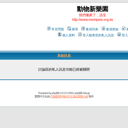
動物新樂園
我們搬家了，請至
http://www.meetpets.org.tw
常見問題
搜尋
會員列表
會員群組
個人資料
登入檢查您的私人訊息
登入
系統訊息
討論區的私人訊息功能已經被關閉
Powered by
phpBB
2.0.3 © 2001 phpBB Group
繁體中文化由
竹貓星球PBB2中文強化開發小組
製作