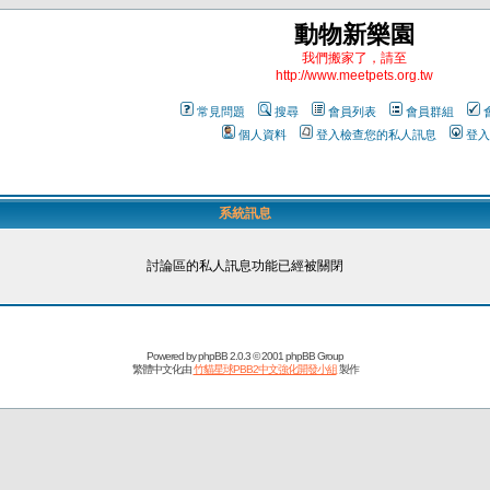
動物新樂園
我們搬家了，請至
http://www.meetpets.org.tw
常見問題
搜尋
會員列表
會員群組
個人資料
登入檢查您的私人訊息
登入
系統訊息
討論區的私人訊息功能已經被關閉
Powered by
phpBB
2.0.3 © 2001 phpBB Group
繁體中文化由
竹貓星球PBB2中文強化開發小組
製作