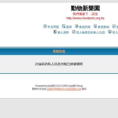
動物新樂園
我們搬家了，請至
http://www.meetpets.org.tw
常見問題
搜尋
會員列表
會員群組
個人資料
登入檢查您的私人訊息
登入
系統訊息
討論區的私人訊息功能已經被關閉
Powered by
phpBB
2.0.3 © 2001 phpBB Group
繁體中文化由
竹貓星球PBB2中文強化開發小組
製作