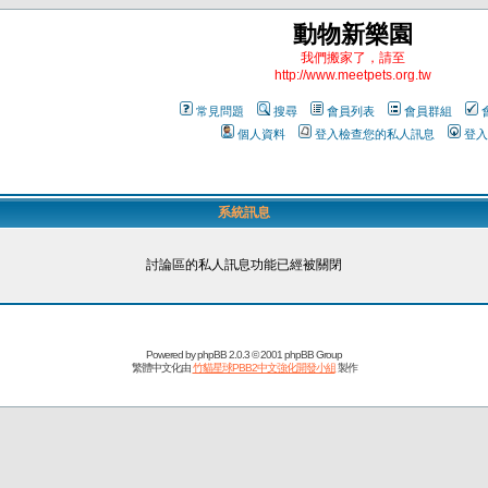
動物新樂園
我們搬家了，請至
http://www.meetpets.org.tw
常見問題
搜尋
會員列表
會員群組
個人資料
登入檢查您的私人訊息
登入
系統訊息
討論區的私人訊息功能已經被關閉
Powered by
phpBB
2.0.3 © 2001 phpBB Group
繁體中文化由
竹貓星球PBB2中文強化開發小組
製作