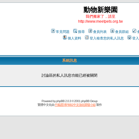
動物新樂園
我們搬家了，請至
http://www.meetpets.org.tw
常見問題
搜尋
會員列表
會員群組
個人資料
登入檢查您的私人訊息
登入
系統訊息
討論區的私人訊息功能已經被關閉
Powered by
phpBB
2.0.3 © 2001 phpBB Group
繁體中文化由
竹貓星球PBB2中文強化開發小組
製作