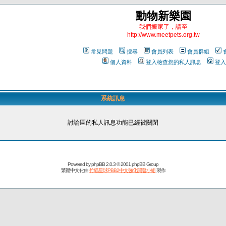
動物新樂園
我們搬家了，請至
http://www.meetpets.org.tw
常見問題
搜尋
會員列表
會員群組
個人資料
登入檢查您的私人訊息
登入
系統訊息
討論區的私人訊息功能已經被關閉
Powered by
phpBB
2.0.3 © 2001 phpBB Group
繁體中文化由
竹貓星球PBB2中文強化開發小組
製作