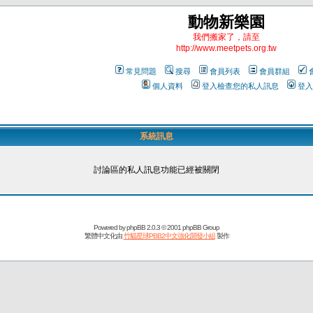
動物新樂園
我們搬家了，請至
http://www.meetpets.org.tw
常見問題
搜尋
會員列表
會員群組
個人資料
登入檢查您的私人訊息
登入
系統訊息
討論區的私人訊息功能已經被關閉
Powered by
phpBB
2.0.3 © 2001 phpBB Group
繁體中文化由
竹貓星球PBB2中文強化開發小組
製作