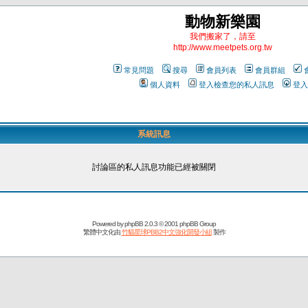
動物新樂園
我們搬家了，請至
http://www.meetpets.org.tw
常見問題
搜尋
會員列表
會員群組
個人資料
登入檢查您的私人訊息
登入
系統訊息
討論區的私人訊息功能已經被關閉
Powered by
phpBB
2.0.3 © 2001 phpBB Group
繁體中文化由
竹貓星球PBB2中文強化開發小組
製作