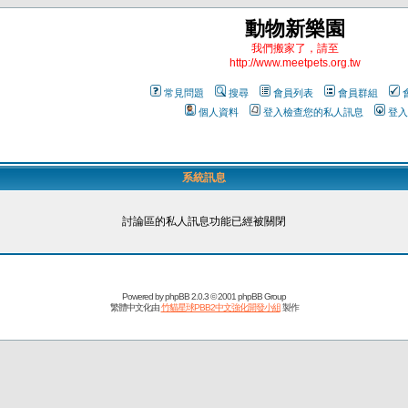
動物新樂園
我們搬家了，請至
http://www.meetpets.org.tw
常見問題
搜尋
會員列表
會員群組
個人資料
登入檢查您的私人訊息
登入
系統訊息
討論區的私人訊息功能已經被關閉
Powered by
phpBB
2.0.3 © 2001 phpBB Group
繁體中文化由
竹貓星球PBB2中文強化開發小組
製作