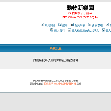
動物新樂園
我們搬家了，請至
http://www.meetpets.org.tw
常見問題
搜尋
會員列表
會員群組
個人資料
登入檢查您的私人訊息
登入
系統訊息
討論區的私人訊息功能已經被關閉
Powered by
phpBB
2.0.3 © 2001 phpBB Group
繁體中文化由
竹貓星球PBB2中文強化開發小組
製作