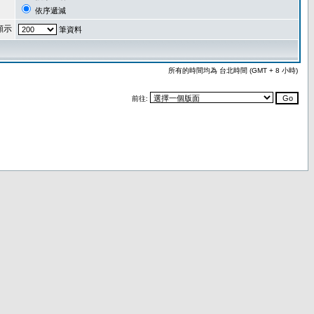
依序遞減
顯示
筆資料
所有的時間均為 台北時間 (GMT + 8 小時)
前往: