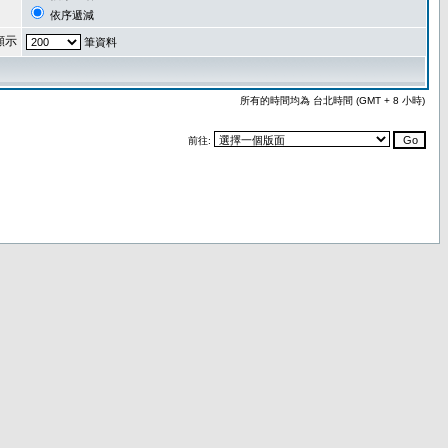
依序遞減
顯示
筆資料
所有的時間均為 台北時間 (GMT + 8 小時)
前往: