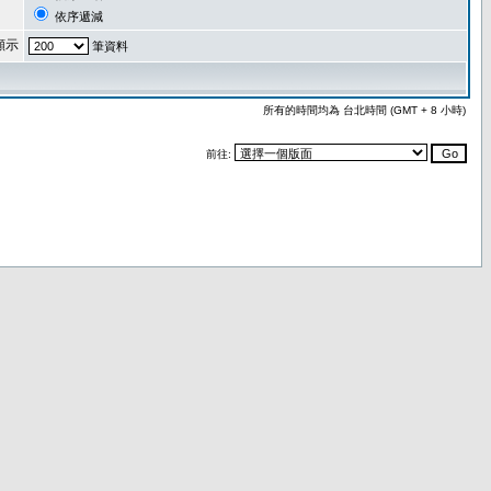
依序遞減
顯示
筆資料
所有的時間均為 台北時間 (GMT + 8 小時)
前往: